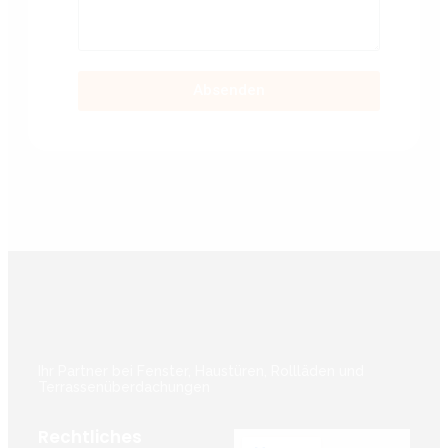
Absenden
Ihr Partner bei Fenster, Haustüren, Rollläden und
Terrassenüberdachungen
Rechtliches