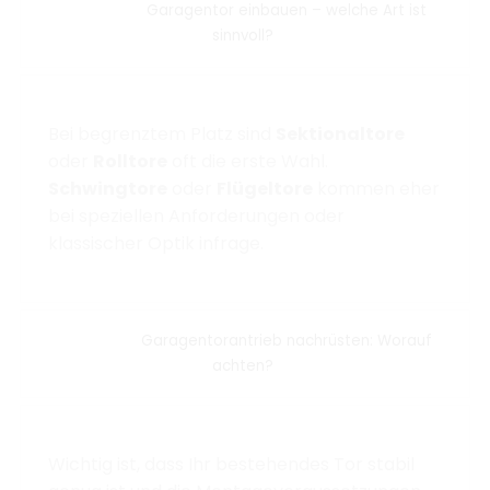
Garagentor einbauen – welche Art ist
sinnvoll?
Bei begrenztem Platz sind
Sektionaltore
oder
Rolltore
oft die erste Wahl.
Schwingtore
oder
Flügeltore
kommen eher
bei speziellen Anforderungen oder
klassischer Optik infrage.
Garagentorantrieb nachrüsten: Worauf
achten?
Wichtig ist, dass Ihr bestehendes Tor stabil