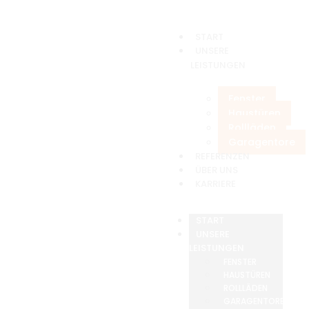
START
UNSERE
LEISTUNGEN
Fenster
Haustüren
Rollläden
Garagentore
REFERENZEN
ÜBER UNS
KARRIERE
START
UNSERE
LEISTUNGEN
FENSTER
HAUSTÜREN
ROLLLÄDEN
GARAGENTORE