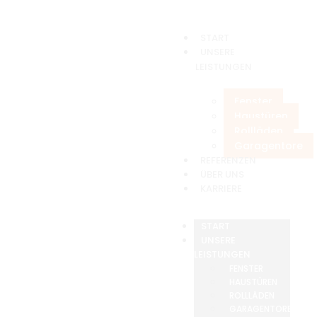
START
UNSERE
LEISTUNGEN
Fenster
Haustüren
Rollläden
Garagentore
REFERENZEN
ÜBER UNS
KARRIERE
START
UNSERE
LEISTUNGEN
FENSTER
HAUSTÜREN
ROLLLÄDEN
GARAGENTORE