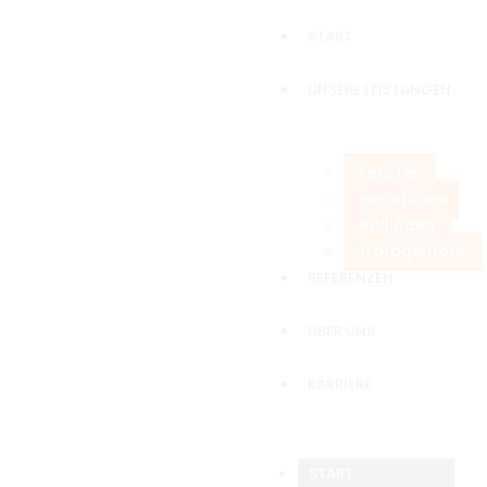
START
UNSERE LEISTUNGEN
Fenster
Haustüren
Rollläden
Garagentore
REFERENZEN
ÜBER UNS
KARRIERE
START