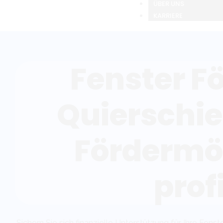
ÜBER UNS
KARRIERE
Fenster F
Quierschie
Fördermö
prof
Sichern Sie sich finanzielle Unterstützung für Ihre Fens