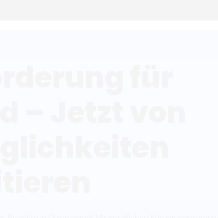
örderung für
d – Jetzt von
glichkeiten
itieren
ter-Projekte in Quierschied! Mit staatlichen Förderungen kön