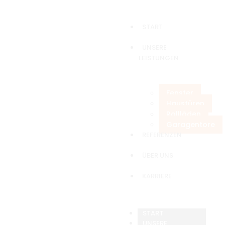
START
UNSERE
LEISTUNGEN
Fenster
Haustüren
Rollläden
Garagentore
REFERENZEN
ÜBER UNS
KARRIERE
START
UNSERE