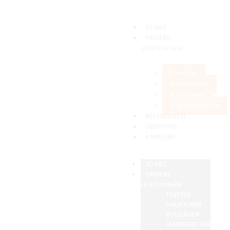
START
UNSERE
LEISTUNGEN
Fenster
Haustüren
Rollläden
Garagentore
REFERENZEN
ÜBER UNS
KARRIERE
START
UNSERE
LEISTUNGEN
FENSTER
HAUSTÜREN
ROLLLÄDEN
GARAGENTORE